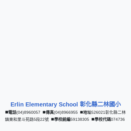
Erlin Elementary School 彰化縣二林國小
◼️電話
(04)
8960057
◼️
傳真
(04)8966955 ◼️
地址
526021彰化縣二林
鎮東和里斗苑路5段22號 ◼️
學校統編
59138305 ◼️
學校代碼
074736