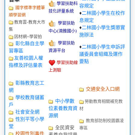
學習扶助科
容規定
國字標準字體筆
技化評量系統
♦
二林國小學生在校作
順學習網
息規定
教育雲-教育大市
學習扶助
♦
二林國小學生獎懲實
集
中心(湳雅國小)
施辦法
因材網+學習拍
學習扶助
彰化縣自主學
♦
二林國小學生申訴評
資源平台
習專區
議委員會組織及運作
友善校園人權
要點
學習扶助線
指標及評估量表
上測驗
彰縣教育志工
交通安全入口網
網
學校教育儲蓄
中小學數
勞動教育相關補充教
戶
位素養教育資
材
社會安全網
源網
性別平等小學
教育部防制校園霸凌
堂
全民資安
專區
校園性別事件
素養自我評量