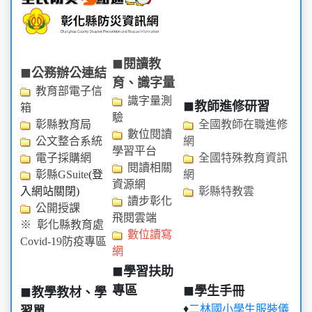
閱讀教
⬛
公務辦公連結
⬛
育、識字量
教育部電子信
識字量測
教師進修研習
⬛
箱
驗
彰縣教育局
全國教師在職進修
數位閱讀
公文整合系統
網
學習平台
電子採購網
全國特殊教育資訊
閱讀相關
彰縣GSuite
(登
網
資源網
入網站關閉)
彰縣特教雲
讀步彰化
公開授課
飛閱雲端
※ 彰化縣教育處
數位讀寫
Covid-19防疫專區
網
學習扶助
⬛
專區
學生手冊
教學教材、學
⬛
⬛
♦
二林國小學生服裝儀
習單