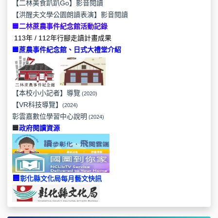
【二林美食趴趴Go】影音閱讀
【洪醒夫文學公園朗讀表演】影音閱讀
🟦二林蔗農事件紀念館活動記錄
113年 / 112年行腳走讀計畫成果
🟦蔗農事件紀念館、日式大禮堂介紹
【本校小小記者】導覽
(2020)
【VR科技導覽】
(2024)
彰雲嘉數位學習中心說明
(2024)
🟦
政府閱讀資源
🟦
彰化縣文化局每月藝文快訊