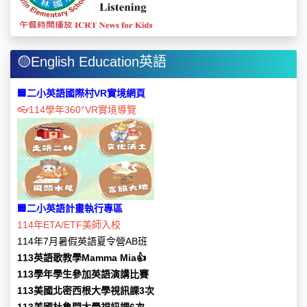
🟡English Education英語
🟦二小英語國際村VR實境網頁
👓
114學年360°VR實境導覽
🟦
二小英語計畫執行專區
114年ETA/ETF美師入校
114年7月暑假英語夏令營AB班
113英語歌教學Mamma Mia
👍
113學年學生參加英語演講比賽
113美國北密西根大學視訊課3次