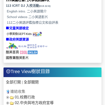
113美國杜魯門大學視訊課6次
113 ICRT DJ 入校活動
(113.12.6)
English intro. 二小英語簡介
School videos 二小英語影片
112二小英語評鑑指標公文和自評表
🟦
兒童英語檢定
小學英檢GEPT-Kids
🟦
政府英語資源
酷英首頁
國教署酷英影片
🟡Tree View樹狀目錄
全部打開
|
全部關閉
連結收集
01.校務行政
02.中央與地方政府宣導