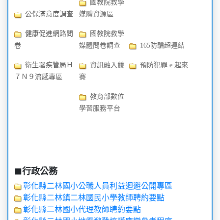
國教院教學
公保滿意度調查
媒體資源區
健康促進網路問
國教院教學
卷
媒體問卷調查
165防騙超連結
衛生署疾管局Ｈ
資訊融入競
預防犯罪 e 起來
７Ｎ９流感專區
賽
教育部數位
學習服務平台
行政公務
⬛
彰化縣二林國小公職人員利益迴避公開專區
彰化縣二林鎮二林國民小學教師聘約要點
彰化縣二林國小代理教師聘約要點