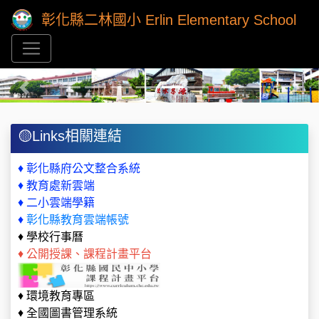
彰化縣二林國小 Erlin Elementary School
Previous
Next
🟡Links相關連結
♦
彰化縣府公文整合系統
♦
教育處新雲端
♦
二小雲端學籍
♦
彰化縣教育雲端帳號
♦
學校行事曆
♦
公開授課、課程計畫平台
♦
環境教育專區
♦
全國圖書管理系統