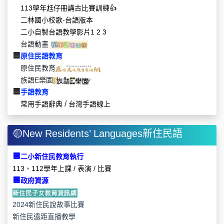
113學年尪仔冊講古比賽訓練
👍
二林國小校歌-台語版本
二小自製台語教學影片
1
2
3
台語動畫
🟦
原住民語教育
原住民教育
族語E樂園
🟦
手
語教育
/
常用手語辭典
台灣手語線上
🟡New Residents’ Languages新住民語
🟦
二小新住民教育執行
113、112學年上課 / 表演 / 比賽
🟦
政府資源
2024新住民說故事比賽
新住民遠距直播教學