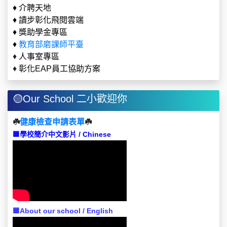
♦
介聘天地
♦
讀步彰化飛閱雲端
♦
獎助學金專區
♦
教育部磨課師平臺
♦
人事室專區
♦
彰化EAP員工協助方案
🟡Our School 二小歡迎你
☘️
健康檢查申請表單
☘️
🟦學校簡介
中文影片 / Chinese
🟦About our school
/ English