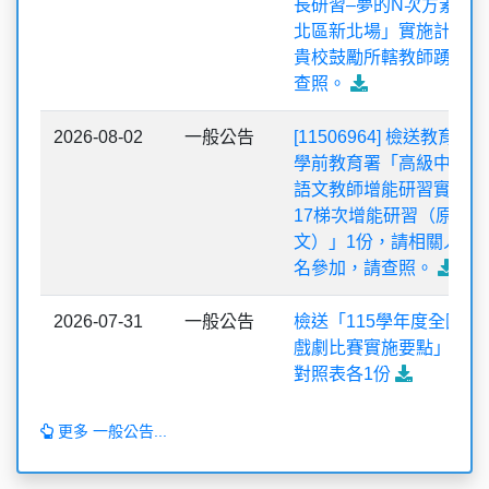
長研習–夢的N次方素養工
北區新北場」實施計畫1
貴校鼓勵所轄教師踴躍報
查照。
2026-08-02
一般公告
[11506964] 檢送教育部
學前教育署「高級中等學
語文教師增能研習實施計
17梯次增能研習（原住
文）」1份，請相關人員
臨震應變 - - 趴下、掩護、穩住。
名參加，請查照。
臨震應變 - - 趴下、掩護、穩住。
2026-07-31
一般公告
檢送「115學年度全國學
臨震應變 - - 趴下、掩護、穩住。
戲劇比賽實施要點」及修
趴下！ 趴下！ 趴下！ 趴下！ 趴下！ 趴下！
對照表各1份
掩護！ 掩護！ 掩護！ 掩護！ 掩護！ 掩護！
更多 一般公告...
穩住！ 穩住！ 穩住！ 穩住！ 穩住！ 穩住！
i幸福 檢舉賄選人人有責！