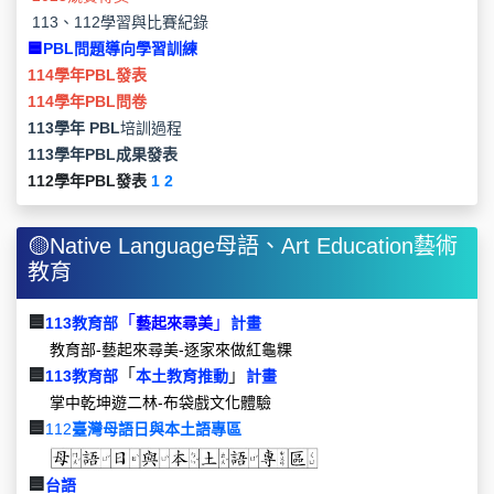
113、112學習與比賽紀錄
🟦
PBL問題導向學習訓練
114學年PBL發表
114學年PBL問卷
1
13學年
PBL
培訓過程
113學年PBL成果發表
112學年PBL發表
1
2
🟡Native Language母語、Art Education藝術
教育
🟦
「
」
113教育部
藝起來尋美
計畫
教育部-藝起來尋美-逐家來做紅龜粿
🟦
「
」
113教育部
本土教育推動
計畫
掌中乾坤遊二林-布袋戲文化體驗
🟦
112
臺灣母語日與本土語
專區
🟦
台語