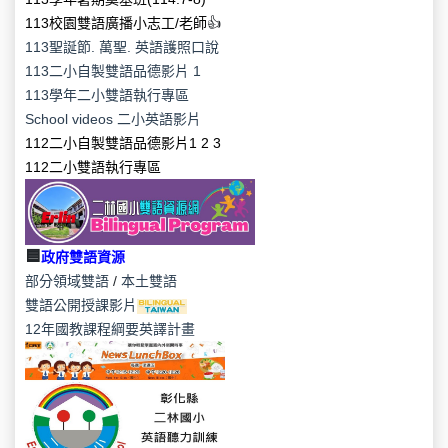
113校園雙語廣播小志工/老師
👍
113聖誕節. 萬聖. 英語護照口說
113二小自製雙語品德影片
1
113學年二小雙語執行專區
School videos 二小英語影片
112二小自製雙語品德影片
1
2
3
112二小雙語執行專區
🟦
政府雙語資源
部分領域雙語
/
本土雙語
雙語公開授課影片
12年國教課程綱要英譯計畫