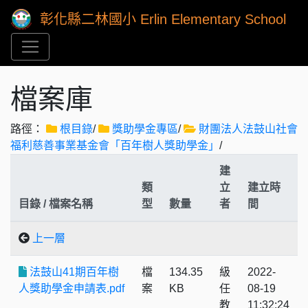
彰化縣二林國小 Erlin Elementary School
檔案庫
路徑：
根目錄
/
獎助學金專區
/
財團法人法鼓山社會
福利慈善事業基金會「百年樹人獎助學金」
/
建
類
立
建立時
目錄 / 檔案名稱
型
數量
者
間
上一層
法鼓山41期百年樹
檔
134.35
級
2022-
人獎助學金申請表.pdf
案
KB
任
08-19
教
11:32:24