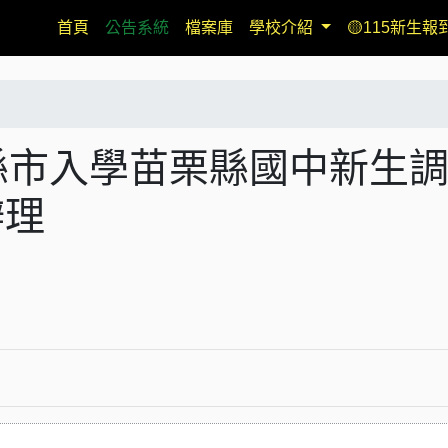
(current)
首頁
公告系統
檔案庫
學校介紹
🟡115新生報
縣市入學苗栗縣國中新生
辦理