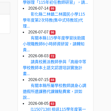
學辦理「115年初任教師研習」，請...
2026-07-14
99
彰化縣二林鎮二林國民小學115
學年度第2次特教(集中式特教班)代
理...
2026-07-07
96
有關本縣115學年度學習扶助國
小現職教師8小時師資研習，請轉知
貴...
2026-08-03
72
請貴校薦派教師參與「高級中等
學校教師本土語文認證培訓實施計
畫...
2026-07-15
68
有關本縣所屬學校教師請身心調
適假所遺課務代課鐘點費案，詳如
說...
2026-08-05
63
[11507138] 檢送115學年度第一