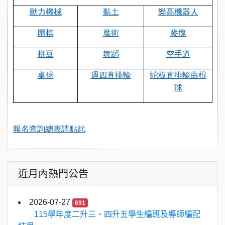
動力機械
黏土
樂高機器人
圍棋
魔術
麥塊
拼豆
舞蹈
空手道
桌球
週四直排輪
蛇板直排輪曲棍
球
報名查詢總表請點此
近月內熱門公告
2026-07-27
691
115學年度二升三、四升五學生編班及導師編配