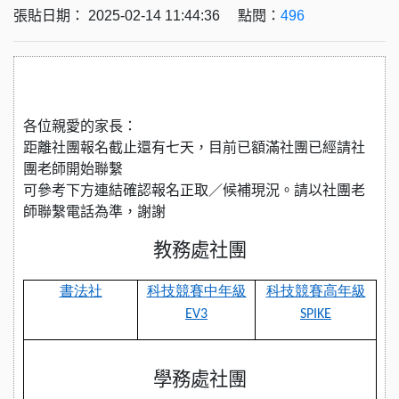
張貼日期： 2025-02-14 11:44:36 點閱：
496
各位親愛的家長：
距離社團報名截止還有七天，目前已額滿社團已經請社
團老師開始聯繫
可參考下方連結確認報名正取／候補現況。請以社團老
師聯繫電話為準，謝謝
教務處社團
書法社
科技競賽中年級
科技競賽高年級
EV3
SPIKE
學務處社團