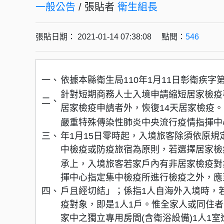
一般公告
/ 張貼者
衛生組長
張貼日期： 2021-01-14 07:38:08 點閱：
546
一、
依據本縣衛生局110年1月11日彰衛疾字第1
針對短期商務人士入境申請縮短居家檢疫專
二、
居家檢疫申請者外，恢復14天居家檢疫。
嚴重特殊傳染性肺炎中央流行疫情指揮中心
三、
年1月15日零時起，入境旅客除須依原規
中檢疫或防疫旅宿為原則，若選擇居家檢疫
承上，入境旅客若家戶內有非居家檢疫對
揮中心指定集中檢疫所進行檢疫之外，應
四、
戶且經切結」；係指1人自海外入境時，
疫對象，即是1人1戶。惟全家人或同住
家中之獨立專用房間(含衛浴設備)1人1