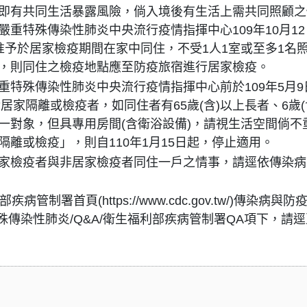
即有共同生活暴露風險，倘入境後有生活上需共同照顧之
重特殊傳染性肺炎中央流行疫情指揮中心109年10月12
彈性准予於居家檢疫期間在家中同住，不受1人1室或至多1名
，則同住之檢疫地點應至防疫旅宿進行居家檢疫。
特殊傳染性肺炎中央流行疫情指揮中心前於109年5月9
針對居家隔離或檢疫者，如同住者有65歲(含)以上長者、6歲(
一對象，但具專用房間(含衛浴設備)，請視生活空間倘不
離或檢疫」，則自110年1月15日起，停止適用。
家檢疫者與非居家檢疫者同住一戶之情事，請逕依傳染病
署首頁(https://www.cdc.gov.tw/)傳染病與防
殊傳染性肺炎/Q&A/衛生福利部疾病管制署QA項下，請逕