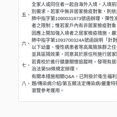
全家人或同住者一起自海外入境，入境前
別需求，若家中無非居家檢疫對象，則依嚴
五、
肺中指字第1090031873號函辦理，
者之限制；惟若家戶內有非居家檢疫對象
因應上開加強入境者之居家檢疫措施，嚴重
肺中指字第1093700324A號函說明「
六、
以下幼童、慢性病患者等高風險族群之任
並具區隔效果，同意其於原住所施行居家隔
若貴校於進行健康關懷追蹤時，發現有居
七、
治法第58條規定辦理。
有關本措施相關Q&A，已附掛於衛生福利部疾病管制
八、
題/傳染病介紹/第五類法定傳染病/嚴重特
瀏覽參考運用。