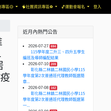
到專區🟡
🧠社團資訊專區⚽
🏀運動會報名
登入
近月內熱門公告
維
2026-07-27
694
1
115學年度二升三、四升五學生
編班及導師編配結果
居
2026-07-10
209
彰化縣二林鎮二林國民小學115
檢疫
學年度第2次普通班代理教師甄選簡
章...
2026-07-08
162
彰化縣二林鎮二林國民小學115
學年度第2次普通班代理教師甄選第
一...