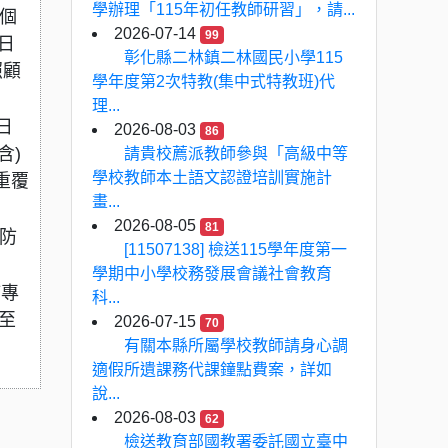
學辦理「115年初任教師研習」，請...
個
2026-07-14
99
日
彰化縣二林鎮二林國民小學115
照顧
學年度第2次特教(集中式特教班)代
理...
日
2026-08-03
86
含)
請貴校薦派教師參與「高級中等
學校教師本土語文認證培訓實施計
重覆
畫...
2026-08-05
81
防
[11507138] 檢送115學年度第一
學期中小學校務發展會議社會教育
疫專
科...
至
2026-07-15
70
有關本縣所屬學校教師請身心調
適假所遺課務代課鐘點費案，詳如
說...
2026-08-03
62
檢送教育部國教署委託國立臺中