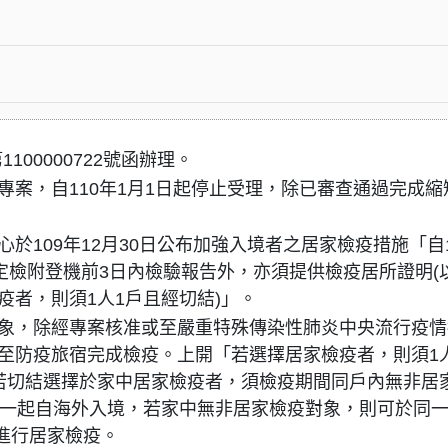
100000722號函辦理。
案，自110年1月1日起停止受理，除已審查通過完成縮
於109年12月30日公布加強入境者之居家檢疫措施「自1
定檢附登機前3日內檢驗報告外，亦須提供檢疫居所證明(
者，則須1人1戶且經切結)」。
象，除經專案核准或至嚴重特殊傳染性肺炎中央流行疫情
至防疫旅宿完成檢疫。上開「若選擇居家檢疫者，則須1
若切結選擇於家中居家檢疫者，須檢疫期間同戶內無非居
者一起自海外入境，若家中無非居家檢疫對象，則可於同
室進行居家檢疫。