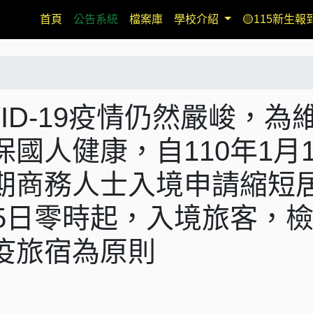
(current)
首頁
公告系統
檔案庫
學校介紹
🟡115新生報
ID-19疫情仍然嚴峻，為
國人健康，自110年1月
期商務人士入境申請縮短
5日零時起，入境旅客，
疫旅宿為原則