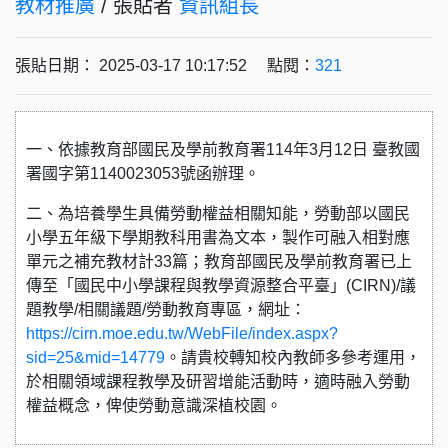
教材推廣
/ 張貼者
資訊組長
張貼日期： 2025-03-17 10:17:52 點閱：
321
一、依據教育部國民及學前教育署114年3月12日 臺教國
署國字第1140023053號函辦理。
二、為培養學生具備勞動權益相關知能，勞動部以國民
小學五年級下學期教科用書為文本，製作可融入相對應
單元之補充教材計33篇；教育部國民及學前教育署已上
傳至「國民中小學課程與教學資源整合平臺」(CIRN)/議
題教學/相關議題/勞動教育專區，網址：
https://cirn.moe.edu.tw/WebFile/index.aspx?
sid=25&mid=14779
。請貴校轉知校內教師多參考運用，
於相關領域課程教學及研習增能活動時，適時融入勞動
權益概念，俾使勞動意識深植校園。