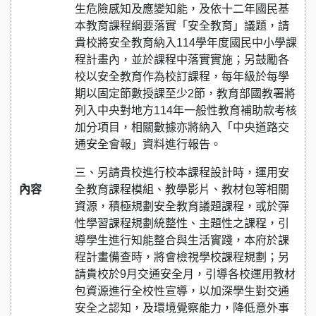
生危險感知及應變知能，及依十二年國民基
本教育課程綱要落實「安全教育」議題，請
貴校將安全教育納入114學年度國民中小學課
程計畫內，並於課程中落實實施；另鼓勵各
校以安全教育作為校訂課程，每年級於每學
期以固定節數授課至少2節，教育部國教署將
列入中央對地方114年一般性教育補助款考核
加分項目，相關數據亦將納入「中央道路交
通安全會報」資料進行報告。
三、另請貴校進行校本課程設計時，運用安
內容
全教育課程模組、教學影片、教材包等相關
資源，積極規劃安全教育議題課程，或於彈
性學習課程規劃統整性、主題性之課程，引
導學生進行知能整合與生活實踐，本府於課
程計畫備查時，將會檢視學校課程規劃；另
請貴校於9月交通安全月，引導各校運用教材
包資源進行全校性宣導，以加深學生對交通
安全之認知，及環境覺察能力，降低意外事