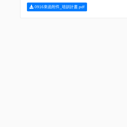
0916來函附件_培訓計畫.pdf