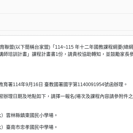
家長教育聯盟(以下簡稱台家盟)「114~115 年十二年國教課程綱要(總綱
講師培訓計畫」課程計畫書1份，請貴校協助轉知，並鼓勵家長
署114年9月16日 臺教國署國字第1140091954號函辦理。
習辦理日期及地點如下，請擇一報名(場次及課程內容請參附件
星期六）雲林縣鎮東國民小學場。
星期六）臺南市忠孝國民中學場。