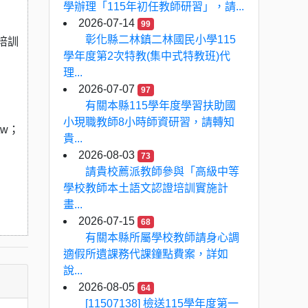
學辦理「115年初任教師研習」，請...
2026-07-14
99
彰化縣二林鎮二林國民小學115
培訓
學年度第2次特教(集中式特教班)代
理...
2026-07-07
97
有關本縣115學年度學習扶助國
小現職教師8小時師資研習，請轉知
tw；
貴...
2026-08-03
73
請貴校薦派教師參與「高級中等
學校教師本土語文認證培訓實施計
畫...
2026-07-15
68
有關本縣所屬學校教師請身心調
適假所遺課務代課鐘點費案，詳如
說...
2026-08-05
64
[11507138] 檢送115學年度第一