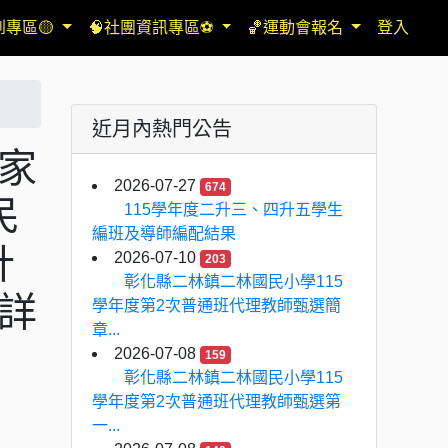
到專區🟡
🧠社團資訊專區⚽
🏀運動會報名
登入
近月內熱門公告
台家
2026-07-27
674
民
115學年度二升三、四升五學生
編班及導師編配結果
計
2026-07-10
203
彰化縣二林鎮二林國民小學115
詳
學年度第2次普通班代理教師甄選簡
章...
2026-07-08
159
彰化縣二林鎮二林國民小學115
學年度第2次普通班代理教師甄選第
一...