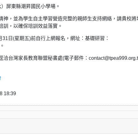
星期六）屏東縣潮昇國民小學場。
精神，並為學生自主學習營造完整的親師生支持網絡，請貴校將
培訓，以確保培訓效益落實。
0月31日(星期五)前自行上網報名，網址：基礎研習：
6u。
灣家長教育聯盟秘書處(電子郵件：contact@tpea999.org.
f
18:39