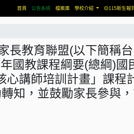
(current)
首頁
公告系統
檔案庫
學校介紹
🟡115新生報
送台灣家長教育聯盟(以下簡稱
十二年國教課程綱要(總綱)國
核心講師培訓計畫」課程
助轉知，並鼓勵家長參與，