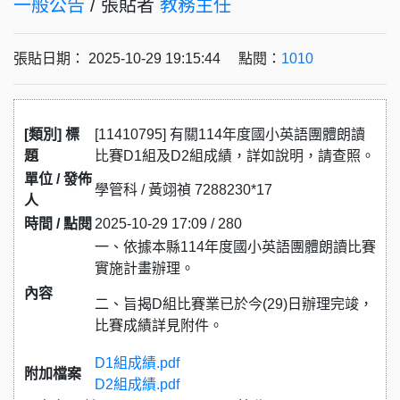
一般公告
/ 張貼者
教務主任
張貼日期： 2025-10-29 19:15:44 點閱：
1010
[類別] 標
[11410795] 有關114年度國小英語團體朗讀
題
比賽D1組及D2組成績，詳如說明，請查照。
單位 / 發佈
學管科 / 黃翊禎 7288230*17
人
時間 / 點閱
2025-10-29 17:09 / 280
一、依據本縣114年度國小英語團體朗讀比賽
實施計畫辦理。
內容
二、旨揭D組比賽業已於今(29)日辦理完竣，
比賽成績詳見附件。
D1組成績.pdf
附加檔案
D2組成績.pdf