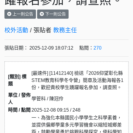
躍報名參加，請查照。
上一則公告
下一則公告
校外活動
/ 張貼者
教務主任
張貼日期： 2025-12-09 18:07:12 點閱：
270
[最速件] [11412140] 檢送「2026仰望彰化縣​
[類別] 標
STEM教育科學冬令營」簡章及活動海報各1
題
份，歡迎貴校學生踴躍報名參加，請查照。
單位 / 發佈
學管科 / 陳冠伶
人
時間 / 點閱
2025-12-08 09:15 / 248
一、為強化本縣國民小學學生之科學素養，
並提供偏鄉學童多元學習機會以縮短城鄉差
距，鼓勵學童勇於挑戰科學探究，使科學知