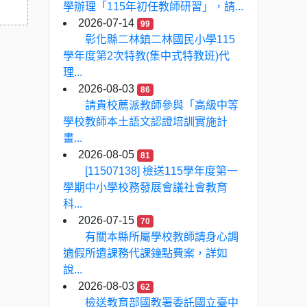
學辦理「115年初任教師研習」，請...
2026-07-14
99
彰化縣二林鎮二林國民小學115
學年度第2次特教(集中式特教班)代
理...
2026-08-03
86
請貴校薦派教師參與「高級中等
學校教師本土語文認證培訓實施計
畫...
2026-08-05
81
[11507138] 檢送115學年度第一
學期中小學校務發展會議社會教育
科...
2026-07-15
70
有關本縣所屬學校教師請身心調
適假所遺課務代課鐘點費案，詳如
說...
2026-08-03
62
檢送教育部國教署委託國立臺中