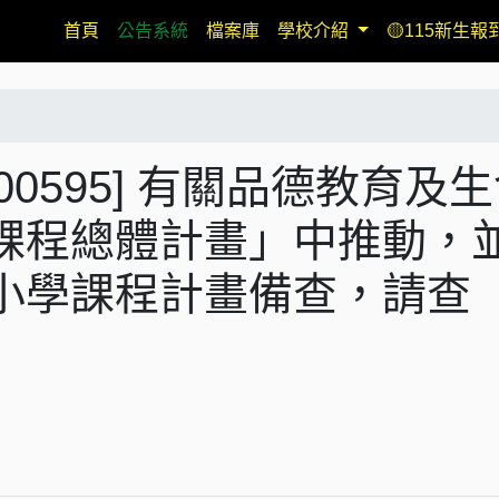
(current)
首頁
公告系統
檔案庫
學校介紹
🟡115新生報
00595] 有關品德教育及
課程總體計畫」中推動，
⼩學課程計畫備查，請查