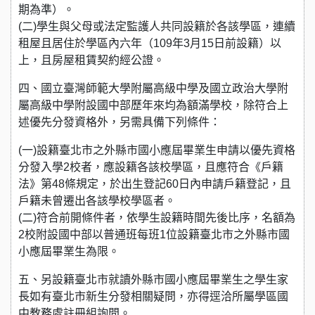
期為準）。
(二)學生與父母或法定監護人共同設籍於各該學區，連續
租屋且居住於學區內六年（109年3月15日前設籍）以
上，且房屋租賃契約經公證。
四、國立臺灣師範大學附屬高級中學及國立政治大學附
屬高級中學附設國中部歷年來均為額滿學校，除符合上
述優先分發資格外，另需具備下列條件：
(一)設籍臺北市之外縣市國小應屆畢業生申請以優先資格
分發入學2校者，應設籍各該校學區，且應符合《戶籍
法》第48條規定，於出生登記60日內申請戶籍登記，且
戶籍未曾遷出各該學校學區者。
(二)符合前開條件者，依學生設籍時間先後比序，名額為
2校附設國中部以普通班每班1位設籍臺北市之外縣市國
小應屆畢業生為限。
五、另設籍臺北市就讀外縣市國小應屆畢業生之學生家
長如有臺北市新生分發相關疑問，亦得逕洽所屬學區國
中教務處註冊組詢問。