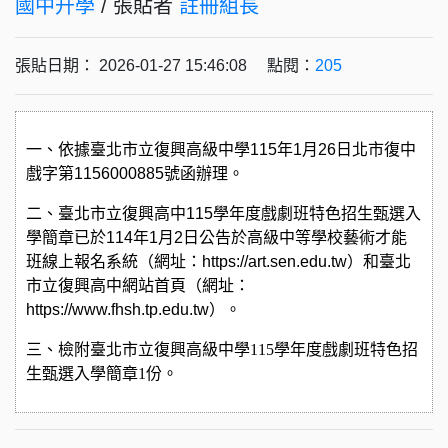
國中升學
/ 張貼者
註冊組長
張貼日期： 2026-01-27 15:46:08 點閱：
205
一、依據臺北市立復興高級中學
115
年
1
月
26
日北市復中
戲字第
1156000885
號函辦理。
二、臺北市立復興高中
115
學年度戲劇班特色招生甄選入
學簡章已於
114
年
1
月
2
日公告於高級中等學校藝術才能
班線上報名系統（網址：
https://art.sen.edu.tw
）和臺北
市立復興高中網站首頁（網址：
https://www.fhsh.tp.edu.tw
）。
三、檢附臺北市立復興高級中學115學年度戲劇班特色招
生甄選入學簡章1份。