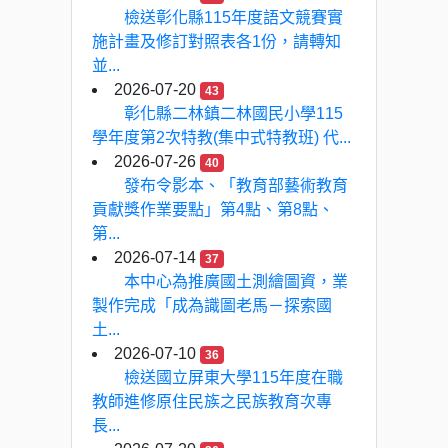
檢送彰化縣115年度語文競賽實
施計畫及修訂對照表各1份，請轉知
並...
2026-07-20
43
彰化縣二林鎮二林國民小學115
學年度第2次特教(集中式特教班) 代...
2026-07-26
40
發布令影本、「教育部藝術教育
貢獻獎作業要點」第4點、第8點、
第...
2026-07-14
37
本中心為推廣國土測繪圖資，業
製作完成「成為識圖老馬－探索國
土...
2026-07-10
36
檢送國立屏東大學115年度在職
教師進修原住民族之民族教育次專
長...