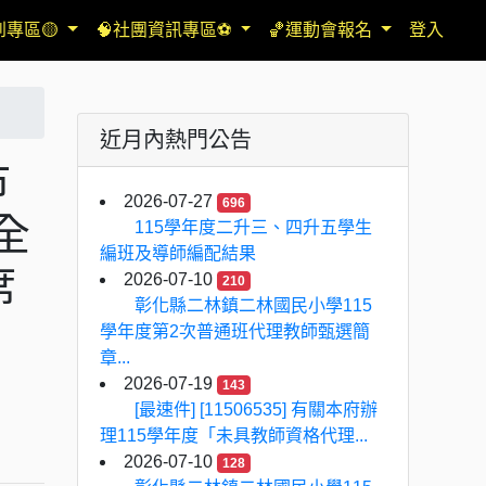
到專區🟡
🧠社團資訊專區⚽
🏀運動會報名
登入
近月內熱門公告
市
2026-07-27
696
全
115學年度二升三、四升五學生
編班及導師編配結果
席
2026-07-10
210
彰化縣二林鎮二林國民小學115
學年度第2次普通班代理教師甄選簡
章...
2026-07-19
143
[最速件] [11506535] 有關本府辦
理115學年度「未具教師資格代理...
2026-07-10
128