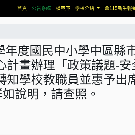
(current)
首頁
公告系統
檔案庫
學校介紹
🟡115新生報
知114學年度國民中小學中區縣
心計畫辦理「政策議題-安
轉知學校教職員並惠予出
詳如說明，請查照。