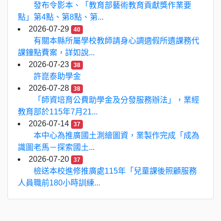
發布令影本、「教育部藝術教育貢獻獎作業要
點」第4點、第8點、第...
2026-07-29
40
有關本縣所屬學校教師請身心調適假所遺課務代
課鐘點費案，詳如說...
2026-07-23
38
許崑泰助學金
2026-07-28
38
「師資培育公費助學金及分發服務辦法」，業經
教育部於115年7月21...
2026-07-14
37
本中心為推廣國土測繪圖資，業製作完成「成為
識圖老馬－探索國土...
2026-07-20
37
檢送本校進修推廣處115年「兒童課後照顧服務
人員職前180小時訓練...