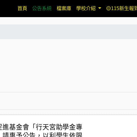
(current)
首頁
公告系統
檔案庫
學校介紹
🟡115新生報
促進基金會「行天宮助學金專
，請惠予公告，以利學生依限