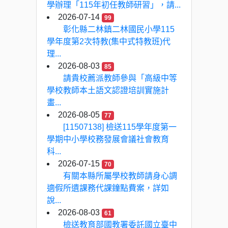
學辦理「115年初任教師研習」，請...
2026-07-14
99
彰化縣二林鎮二林國民小學115
學年度第2次特教(集中式特教班)代
理...
2026-08-03
85
請貴校薦派教師參與「高級中等
學校教師本土語文認證培訓實施計
畫...
2026-08-05
77
[11507138] 檢送115學年度第一
學期中小學校務發展會議社會教育
科...
2026-07-15
70
有關本縣所屬學校教師請身心調
適假所遺課務代課鐘點費案，詳如
說...
2026-08-03
61
檢送教育部國教署委託國立臺中