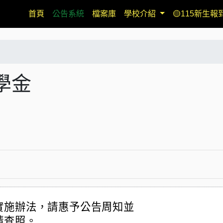
(current)
首頁
公告系統
檔案庫
學校介紹
🟡115新生報
學金
實施辦法，請惠予公告周知並
請查照。