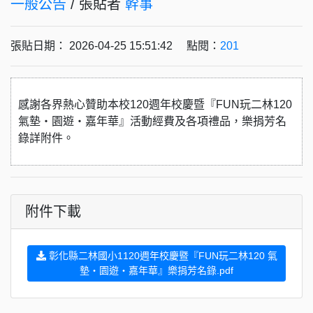
一般公告
/ 張貼者
幹事
張貼日期： 2026-04-25 15:51:42 點閱：
201
感謝各界熱心贊助本校120週年校慶暨『FUN玩二林120
氣墊・園遊・嘉年華』活動經費及各項禮品，樂捐芳名
錄詳附件。
附件下載
彰化縣二林國小1120週年校慶暨『FUN玩二林120 氣
墊・園遊・嘉年華』樂捐芳名錄.pdf