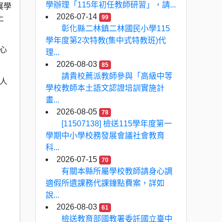
學辦理「115年初任教師研習」，請...
展學
2026-07-14
上
99
彰化縣二林鎮二林國民小學115
學年度第2次特教(集中式特教班)代
心
理...
2026-08-03
85
請貴校薦派教師參與「高級中等
人
學校教師本土語文認證培訓實施計
畫...
2026-08-05
78
[11507138] 檢送115學年度第一
學期中小學校務發展會議社會教育
科...
2026-07-15
70
有關本縣所屬學校教師請身心調
適假所遺課務代課鐘點費案，詳如
說...
2026-08-03
61
檢送教育部國教署委託國立臺中