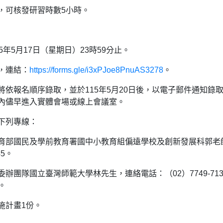
，可核發研習時數5小時。
年5月17日（星期日）23時59分止。
，連結：
https://forms.gle/i3xPJoe8PnuAS3278
。
依報名順序錄取，並於115年5月20日後，以電子郵件通知錄
內儘早進入實體會場或線上會議室。
下列專線：
育部國民及學前教育署國中小教育組偏遠學校及創新發展科郭老
45。
辦團隊國立臺灣師範大學林先生，連絡電話：（02）7749-713
w。
施計畫1份。