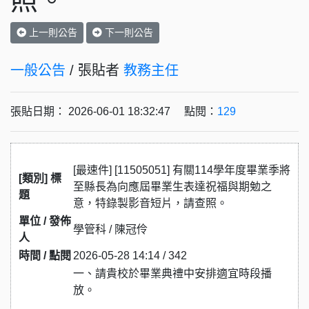
照。
上一則公告
下一則公告
一般公告
/ 張貼者
教務主任
張貼日期： 2026-06-01 18:32:47 點閱：
129
[最速件] [11505051] 有關114學年度畢業季將
[類別] 標
至縣長為向應屆畢業生表達祝福與期勉之
題
意，特錄製影音短片，請查照。
單位 / 發佈
學管科 / 陳冠伶
人
時間 / 點閱
2026-05-28 14:14 / 342
一、請貴校於畢業典禮中安排適宜時段播
放。