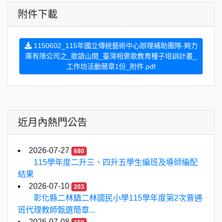
附件下載
1150602_115年國立傳統藝術中心辦理補助團隊-夠力
庫有限公司之_歌語山間_臺灣相褒歌教育種子培訓計畫_
工作坊活動簡章1份_附件.pdf
近月內熱門公告
2026-07-27
680
115學年度二升三、四升五學生編班及導師編配
結果
2026-07-10
203
彰化縣二林鎮二林國民小學115學年度第2次普通
班代理教師甄選簡章...
2026-07-08