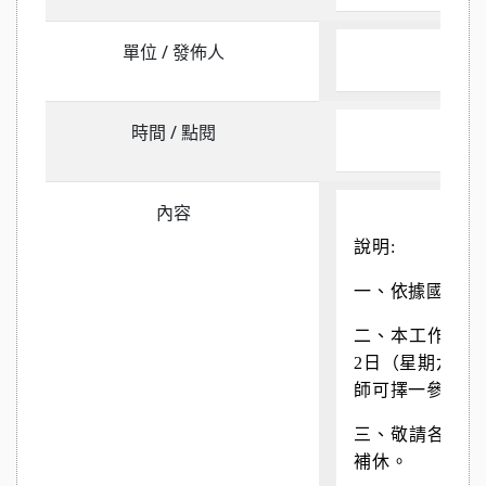
單位 / 發佈人
社教
時間 / 點閱
202
內容
說明
:
一、依據國立傳
二、本工作坊為
2
日（星期六、
師可擇一參與。
三、敬請各校同
補休。