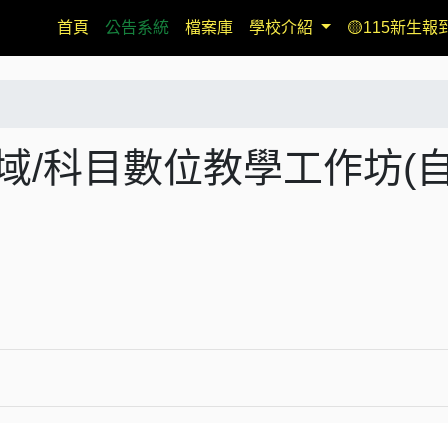
(current)
首頁
公告系統
檔案庫
學校介紹
🟡115新生報
域/科目數位教學工作坊(