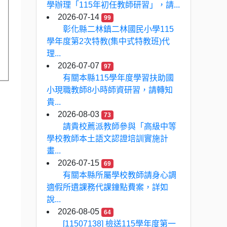
學辦理「115年初任教師研習」，請...
2026-07-14
99
彰化縣二林鎮二林國民小學115
學年度第2次特教(集中式特教班)代
理...
2026-07-07
97
有關本縣115學年度學習扶助國
小現職教師8小時師資研習，請轉知
貴...
2026-08-03
73
請貴校薦派教師參與「高級中等
學校教師本土語文認證培訓實施計
畫...
2026-07-15
69
有關本縣所屬學校教師請身心調
適假所遺課務代課鐘點費案，詳如
說...
2026-08-05
64
[11507138] 檢送115學年度第一