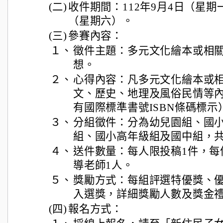
(二)
收件期間：112年9月4日（星期一
（星期六）。
(三)
參賽內容：
１、
徵件主題：多元文化繪本或相
想。
２、
心得內容：凡多元文化繪本或
文、歷史、地理及風俗民情等
有國際標準書號ISBN條碼標示
３、
分組徵件：分為幼兒園組、國
組、國小高年級組及國中組，共
４、
送件數量：每人限投稿1件，每
導老師1人。
５、
獎勵方式：每組評選特優獎、
入選獎，詳細獎勵人數及獎金
(四)
報名方式：