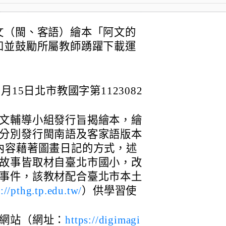
文（閩、客語）繪本「阿文的
知並鼓勵所屬教師踴躍下載運
15日北市教國字第1123082
文輔導小組發行旨揭繪本，繪
分別發行閩南語及客家語版本
內容藉著圖畫日記的方式，述
故事皆取材自臺北市國小，改
事件，該教材配合臺北市本土
://pthg.tp.edu.tw/
）供學習使
網站（網址：
https://digimagi