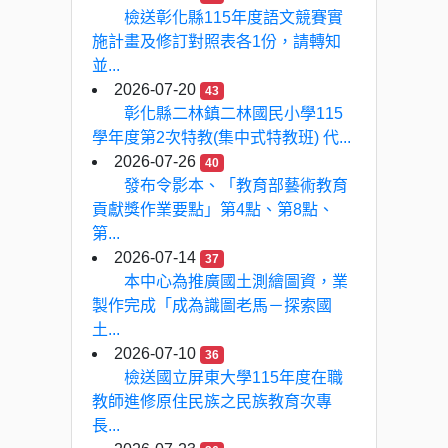
檢送彰化縣115年度語文競賽實
施計畫及修訂對照表各1份，請轉知
並...
2026-07-20
43
彰化縣二林鎮二林國民小學115
學年度第2次特教(集中式特教班) 代...
2026-07-26
40
發布令影本、「教育部藝術教育
貢獻獎作業要點」第4點、第8點、
第...
2026-07-14
37
本中心為推廣國土測繪圖資，業
製作完成「成為識圖老馬－探索國
土...
2026-07-10
36
檢送國立屏東大學115年度在職
教師進修原住民族之民族教育次專
長...