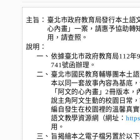
主旨：
臺北市政府教育局發行本土語
心內畫」一案，請惠予協助轉
用，請查照。
說明：
一、
依據臺北市政府教育局112年9月
741號函辦理。
二、
臺北市國民教育輔導團本土語
本以同一套故事內容為基底，
「阿文的心內畫」2冊版本，
說主角阿文生動的校園日常，
編自發生在校園裡的溫馨真實
語文教學資源網（網址：
https
用。
三、
旨揭繪本之電子檔另置於以下