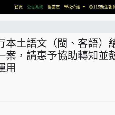
(current)
首頁
公告系統
檔案庫
學校介紹
🟡115新生報
行本土語文（閩、客語）
一案，請惠予協助轉知並
運用