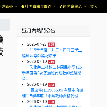
到專區🟡
🧠社團資訊專區⚽
🏀運動會報名
登入
近月內熱門公告
繪
2026-07-27
695
鼓
115學年度二升三、四升五學生
編班及導師編配結果
2026-07-10
210
彰化縣二林鎮二林國民小學115
學年度第2次普通班代理教師甄選簡
章...
2026-07-19
142
[最速件] [11506535] 有關本府辦
理115學年度「未具教師資格代理...
2026-07-10
128