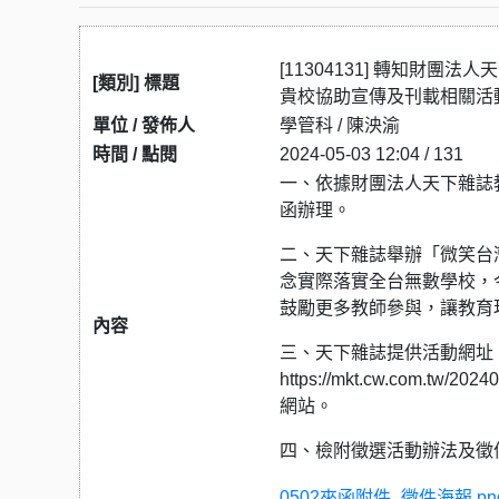
[11304131] 轉知財
[類別] 標題
貴校協助宣傳及刊載相關活
單位 / 發佈人
學管科 / 陳泱渝
時間 / 點閱
2024-05-03 12:04 / 131
一、依據財團法人天下雜誌教育
函辦理。
二、天下雜誌舉辦「微笑台
念實際落實全台無數學校，
鼓勵更多教師參與，讓教育
內容
三、天下雜誌提供活動網址：https:/
https://mkt.cw.com.t
網站。
四、檢附徵選活動辦法及徵
0502來函附件_徵件海報.pn