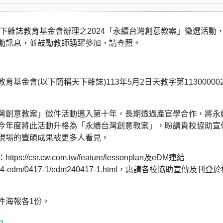
團法人天下雜誌教育基金會辦理之2024「永續台灣創意教案」徵選活動
動訊息，並鼓勵教師踴躍參加，請查照。
基金會(以下簡稱天下雜誌)113年5月2日天教字第11300000
灣創意教案」徵件活動邁入第十年，長期透過產官學合作，將永
今年度將此活動升格為「永續台灣創意教案」，盼請貴校協助宣
現場的豐碩成果被更多人看見。
/csr.cw.com.tw/feature/lessonplan及eDM連結
w/202404-edm/0417-1/edm240417-1.html，惠請各校協助宣傳及刊登
件海報各1份。
g