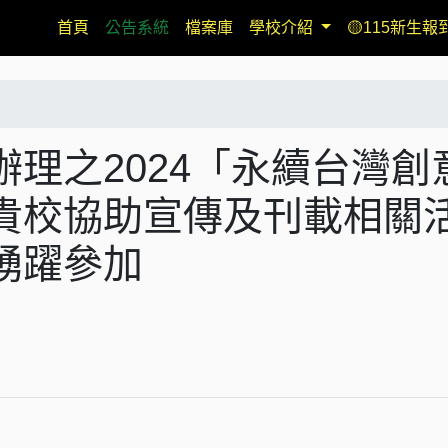
(current)
首頁
公告系統
檔案庫
學校介紹
🟡115新生報
理之2024「永續台灣創
貴校協助宣傳及刊載相關
踴躍參加