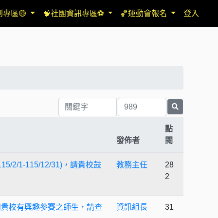
到專區🟡
🧠社團資訊專區⚽
🏀運動會報名
登入
點
發佈者
閱
/2/1-115/12/31)，請貴校鼓
教務主任
28
2
知貴校有興趣參賽之師生，請查
資訊組長
31