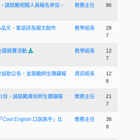
學獎」，請鼓勵相關人員報名參加，
教務主任
86
小品文、客語詩及圖文創作
教學組長
28
7
全國競賽活動
教學組長
12
7
貴校協助公告，並鼓勵師生踴躍報
資訊組長
12
8
辦法1份，請鼓勵貴校師生踴躍報
教務主任
21
7
ol English ⼝說⾼⼿」比
教務主任
38
8