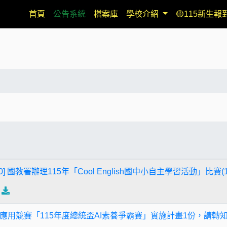
(current)
首頁
公告系統
檔案庫
學校介紹
🟡115新生報
750] 國教署辦理115年「Cool English國中小自主學習活動」比賽(115
應用競賽「115年度總統盃AI素養爭霸賽」實施計畫1份，請轉