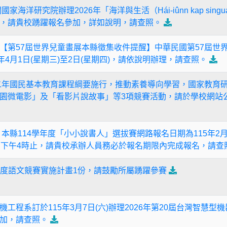
知有關國家海洋研究院辦理2026年「海洋與生活（Hái-iûnn kap si
，請貴校踴躍報名參加，詳如說明，請查照。
01252] 【第57屆世界兒童畫展本縣徵集收件提醒】中華民國第57
年4月1日(星期三)至2日(星期四)，請依說明辦理，請查照。
 因應十二年國民基本教育課程綱要施行，推動素養導向學習，國家教育
園微電影」及「看影片說故事」等3項競賽活動，請於學校網站
 【提醒】本縣114學年度「小小說書人」選拔賽網路報名日期為115年
）下午4時止，請貴校承辦人員務必於報名期限內完成報名，請查
年度語文競賽實施計畫1份，請鼓勵所屬踴躍參賽
工程系訂於115年3月7日(六)辦理2026年第20屆台灣智慧
加，請查照。