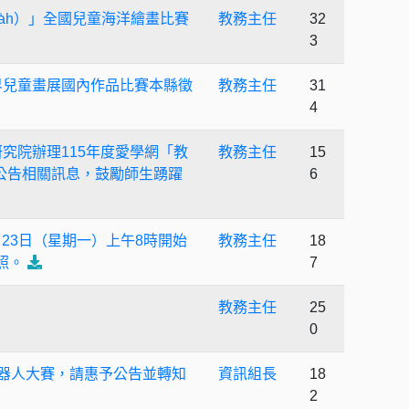
ngua̍h）」全國兒童海洋繪畫比賽
教務主任
32
3
屆世界兒童畫展國內作品比賽本縣徵
教務主任
31
4
研究院辦理115年度愛學網「教
教務主任
15
公告相關訊息，鼓勵師生踴躍
6
2月23日（星期一）上午8時開始
教務主任
18
照。
7
教務主任
25
0
型機器人大賽，請惠予公告並轉知
資訊組長
18
2