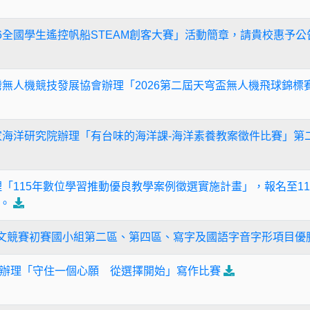
26全國學生遙控帆船STEAM創客大賽」活動簡章，請貴校惠予
 轉知台灣無人機競技發展協會辦理「2026第二屆天穹盃無人機飛球
 有關國家海洋研究院辦理「有台味的海洋課-海洋素養教案徵件比賽
 本府辦理「115年數位學習推動優良教學案例徵選實施計畫」，報名至1
。
語文競賽初賽國小組第二區、第四區、寫字及國語字音字形項目優
辦理「守住一個心願 從選擇開始」寫作比賽