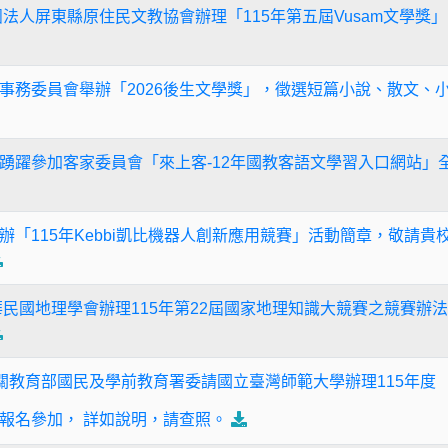
 有關社團法人屏東縣原住民文教協會辦理「115年第五屆Vusam文
事務委員會舉辦「2026後生文學獎」，徵選短篇小說、散文、
踴躍參加客家委員會「來上客-12年國教客語文學習入口網站」
辦「115年Kebbi凱比機器人創新應用競賽」活動簡章，敬請
 轉知中華民國地理學會辦理115年第22屆國家地理知識大競賽之競賽
1] 有關教育部國⺠及學前教育署委請國立臺灣師範⼤學辦理115年度 「Co
報名參加， 詳如說明，請查照。