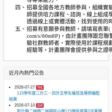
等專業能力。
四、
招募全國各地方教師參與，組織實
師提供培力課程、諮詢、線上組成
透過線上或實體活動，找到使用的
五、
招募有意願參與教師，請填寫表單( https:/
com/s/80m8P)，由計畫團隊跟
驗社群教師者，實際使用於課程規
經驗等，計畫團隊會提供參與之證
近月內熱門公告
2026-07-27
701
115學年度二升三、四升五學生編班及導師編配
結果
2026-07-10
210
彰化縣二林鎮二林國民小學115學年度第2次普通