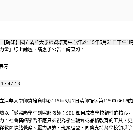
397] 【轉知】國立清華大學師資培育中心訂於115年5月21日下
力量」線上論壇，請惠予公告，請查照。
曹芸芳
17:47 / 3
立清華大學師資培育中心
115
年
5
月
7
日
清師培字第
1159003612
號
壇以「從照顧學生到照顧教師：
SEL
如何成為學校韌性的核心力
力。社會情緒學習不應只被視為學生輔導或品格教育的工具，更
從教師情緒覺察、壓力調適、班級經營、同儕支持與學校領導等