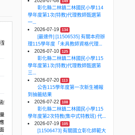
2026-07-08
149
彰化縣二林鎮二林國民小學114
學年度第1次(特教)代理教師甄選第
一...
2026-07-19
134
[最速件] [11506535] 有關本府辦
午1時至3時30分，辦理「從照顧學生到照顧教師：SEL 如何成為學校
理115學年度「未具教師資格代理...
2026-07-10
125
彰化縣二林鎮二林國民小學115
學年度第1次(特教)代理教師甄選第
三...
2026-07-20
113
公告115學年度第一次新生補報
到抽籤結果
函辦理。
2026-07-22
108
彰化縣二林鎮二林國民小學115
量」為主題，聚焦教師在教育現場中所承擔的情緒勞動、關係經
學年度第2次特教(集中式特教班) 代...
應成為支持教師身心安頓、專業成長與學校文化重建的重要策
2026-07-19
105
面向出發，探討如何建立更具關懷性與支持性的校園系統。期待
[11506473] 有關國立彰化師範大