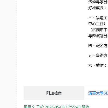
透過專家分
好地成長。
三、論壇主
中心主任）
（桃園市中
專題演講分
四、報名方
五、舉辦方
六、檢附：
附加檔案
清華大學SE
張嘉文 已於 2026-05-08 17:55:43 簽收