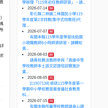
造安全、信任且有溫度的學習環境，讓教師被支持，學生也能更
學辦理「115年初任教師研習」，請...
2026-07-14
99
彰化縣二林鎮二林國民小學115
任）；邀請謝傳崇（本校教育與學習科技學系系主任兼師資培育
學年度第2次特教(集中式特教班)代
馮丰儀（國立暨南國際大學教育政策與行政學系教授）、黃木姻
理...
所教授）、曾文鑑（本校師資培育中心助理教授）針對主題進行
2026-07-07
98
有關本縣115學年度學習扶助國
小現職教師8小時師資研習，請轉知
後為準。報名連結：
https://forms.gle/yzN44qQabvASj8Pe7
。
貴...
2026-08-03
80
將於論壇前一日（
5
月
20
日
17:00
前）收到論壇連線代碼。
請貴校薦派教師參與「高級中等
學校教師本土語文認證培訓實施計
畫...
2026-08-05
71
[11507138] 檢送115學年度第一
學期中小學校務發展會議社會教育
科...
2026-07-15
70
有關本縣所屬學校教師請身心調