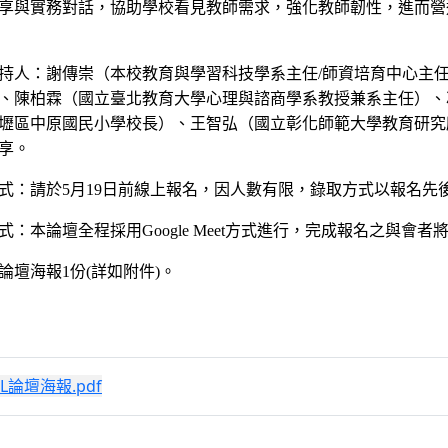
享與實務對話，協助學校看見教師需求，強化教師韌性，進而營
持人：謝傳崇（本校教育與學習科技學系主任
/
師資培育中心主
、陳柏霖（國立臺北教育大學心理與諮商學系教授兼系主任）、
壢區中原國民小學校長）、王智弘（國立彰化師範大學教育研究
享。
式：請於
5
月
19
日前線上報名，因人數有限，錄取方式以報名先
式：本論壇全程採用
Google Meet
方式進行，完成報名之與會者
論壇海報
1
份
(
詳如附件
)
。
L論壇海報.pdf