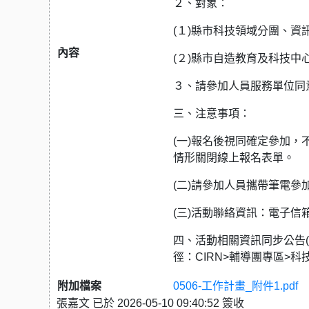
２、對象：
(１)縣市科技領域分團、
內容
(２)縣市自造教育及科技
３、請參加人員服務單位同意
三、注意事項：
(一)報名後視同確定參加，
情形關閉線上報名表單。
(二)請參加人員攜帶筆電
(三)活動聯絡資訊：電子信箱ite.
四、活動相關資訊同步公告(
徑：CIRN>輔導團專區>科技領域分團/h
附加檔案
0506-工作計畫_附件1.pdf
張嘉文 已於 2026-05-10 09:40:52 簽收