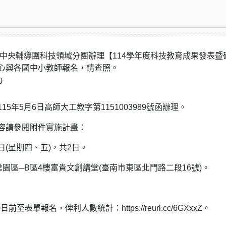
國民教育中央輔導團科技領域分團辦理【114學年度科技教育成果發表暨
心與各國中小教師報名，請查照。
0
5年5月6日高師大工教字第1151003989號函辦理。
容請參閱附件實施計畫：
5日(星期四、五)，共2日。
業園區─B區4樓富貴文創講堂(臺南市東區北門路二段16號)。
至表單報名，俾利人數統計：https://reurl.cc/6GXxxZ。