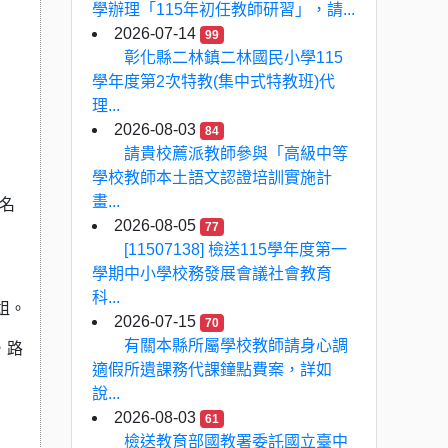
學辦理「115年初任教師研習」，請...
2026-07-14
99
彰化縣二林鎮二林國民小學115
學年度第2次特教(集中式特教班)代
理...
2026-08-03
84
請貴校薦派教師參與「高級中等
學校教師本土語文認證培訓實施計
畫...
名
2026-08-05
77
[11507138] 檢送115學年度第一
學期中小學校務發展會議社會教育
科...
小姐。
2026-07-15
70
有關本縣所屬學校教師請身心調
，路
適假所遺課務代課鐘點費案，詳如
說...
2026-08-03
61
檢送教育部國教署委託國立臺中