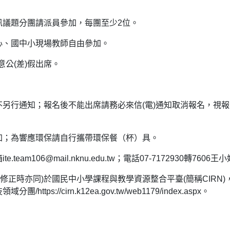
資訊議題分團請派員參加，每團至少2位。
中心、國中小現場教師自由參加。
公(差)假出席。
不另行通知；報名後不能出席請務必來信(電)通知取消報名，視報
參加；為響應環保請自行攜帶環保餐（杯）具。
team106@mail.nknu.edu.tw；電話07-7172930轉7606王
修正時亦同)於國民中小學課程與教學資源整合平臺(簡稱CIRN)
ttps://cirn.k12ea.gov.tw/web1179/index.aspx。