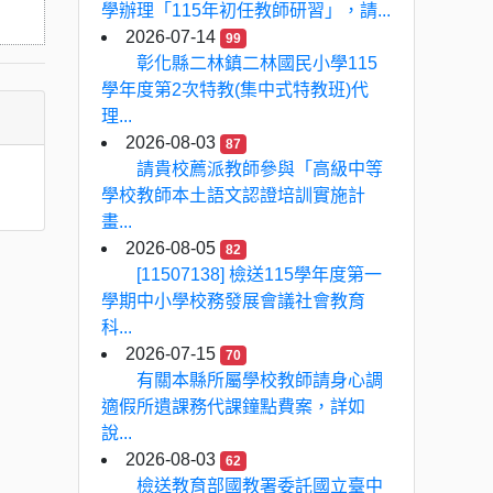
學辦理「115年初任教師研習」，請...
2026-07-14
99
彰化縣二林鎮二林國民小學115
學年度第2次特教(集中式特教班)代
理...
2026-08-03
87
請貴校薦派教師參與「高級中等
學校教師本土語文認證培訓實施計
畫...
2026-08-05
82
[11507138] 檢送115學年度第一
學期中小學校務發展會議社會教育
科...
2026-07-15
70
有關本縣所屬學校教師請身心調
適假所遺課務代課鐘點費案，詳如
說...
2026-08-03
62
檢送教育部國教署委託國立臺中