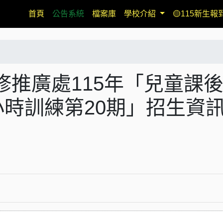
(current)
首頁
公告系統
檔案庫
學校介紹
🟡115新生報
推廣處115年「兒童課
小時訓練第20期」招生資