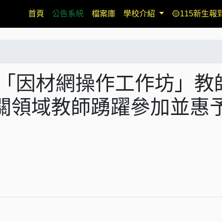
(current)
首頁
公告系統
檔案庫
學校介紹
🟡115新生報
本府辦理「因材網操作工作坊」教
關領域教師踴躍參加並惠