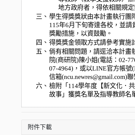
地方政府者，得依相關規定
三、
學生得獎獎狀由本計畫執行團
115年6月下旬寄達各校，並
獎勵措施，以資鼓勵。
四、
得獎獎金領取方式請參考實施
五、
倘有相關問題，請逕洽本計畫
院(商研院)陳小姐(電話：02-770
07-4964)，或以LINE官方帳號(
信箱(ncu.newres@gmail.com
六、
檢附「114學年度【新文化．
故事」獲獎名單及指導教師名
附件下載