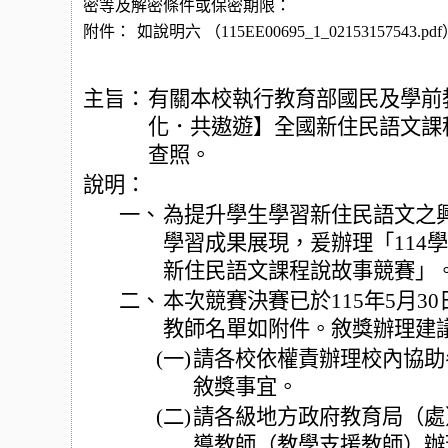
密等及解密條件或保密期限：
附件：
如說明六 （115EE00695_1_02153157543.pd
主旨：
有關本校執行教育部國民及學前教
化．共遨遊】全國新住民語文課
查照。
說明：
一、
為提升學生學習新住民語文之
學習成果展現，爰辦理「114
新住民語文課程說故事競賽」
二、
本次競賽決賽已於115年5月3
教師名單如附件。敘獎辦理建
(一)
請各校依權責辦理校內協助
敘獎事宜。
(二)
請各級地方政府教育局（處
導教師（教學支援教師）辦