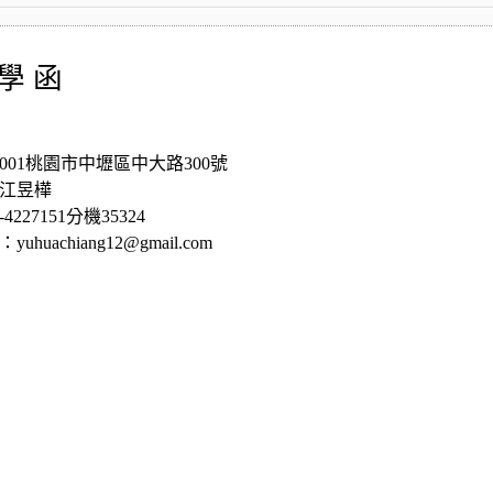
學 函
001桃園市中壢區中大路300號
江昱樺
4227151分機35324
huachiang12@gmail.com