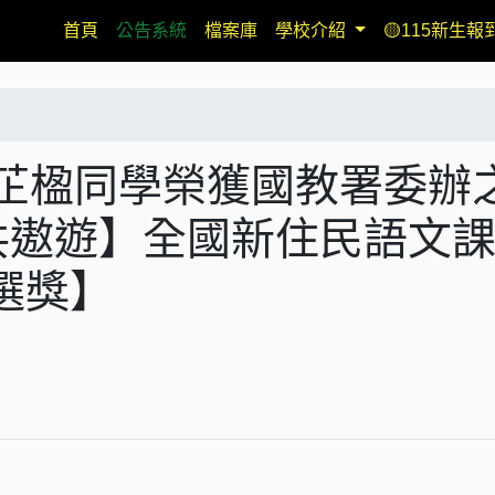
(current)
首頁
公告系統
檔案庫
學校介紹
🟡115新生報
林芷楹同學榮獲國教署委辦
共遨遊】全國新住民語文
選獎】