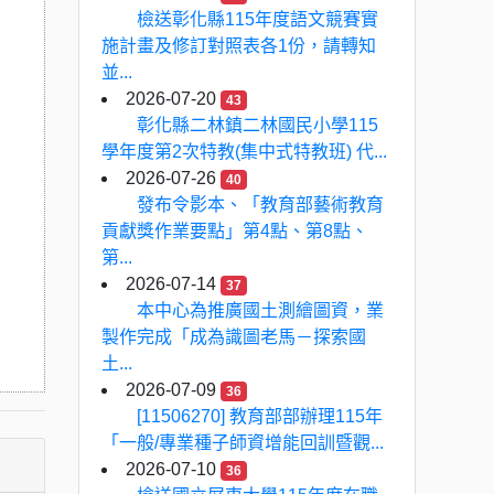
檢送彰化縣115年度語文競賽實
施計畫及修訂對照表各1份，請轉知
並...
2026-07-20
43
彰化縣二林鎮二林國民小學115
學年度第2次特教(集中式特教班) 代...
2026-07-26
40
發布令影本、「教育部藝術教育
貢獻獎作業要點」第4點、第8點、
第...
2026-07-14
37
本中心為推廣國土測繪圖資，業
製作完成「成為識圖老馬－探索國
土...
2026-07-09
36
[11506270] 教育部部辦理115年
「一般/專業種子師資增能回訓暨觀...
2026-07-10
36