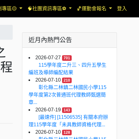
到專區🟡
🧠社團資訊專區⚽
🏀運動會報名
登入
近月內熱門公告
之
2026-07-27
701
課程
115學年度二升三、四升五學生
編班及導師編配結果
2026-07-10
210
彰化縣二林鎮二林國民小學115
學年度第2次普通班代理教師甄選簡
章...
2026-07-19
143
[最速件] [11506535] 有關本府辦
理115學年度「未具教師資格代理...
2026-07-10
128