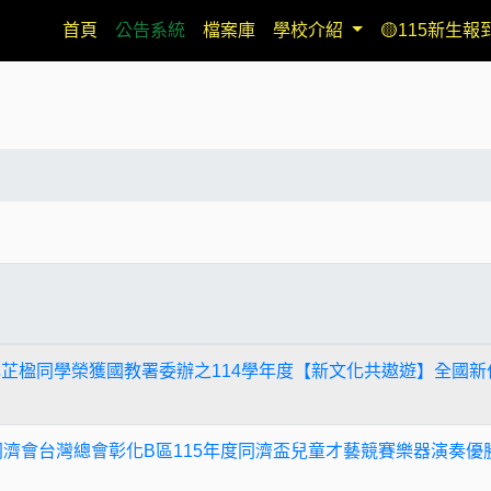
(current)
首頁
公告系統
檔案庫
學校介紹
🟡115新生報
林芷楹同學榮獲國教署委辦之114學年度【新文化共遨遊】全國
同濟會台灣總會彰化B區115年度同濟盃兒童才藝競賽樂器演奏優勝