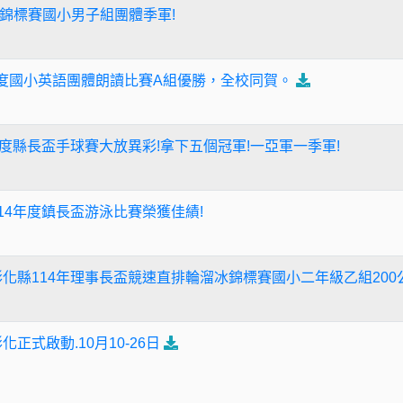
錦標賽國小男子組團體季軍!
年度國小英語團體朗讀比賽A組優勝，全校同賀。
年度縣長盃手球賽大放異彩!拿下五個冠軍!一亞軍一季軍!
14年度鎮長盃游泳比賽榮獲佳績!
化縣114年理事長盃競速直排輪溜冰錦標賽國小二年級乙組200公
化正式啟動.10月10-26日