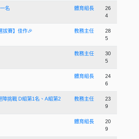
第一名
體育組長
26
4
選拔賽】佳作🎉
教務主任
28
5
教務主任
30
5
體育組長
24
6
障挑戰 D組第1名、A組第2
教務主任
23
9
體育組長
20
9