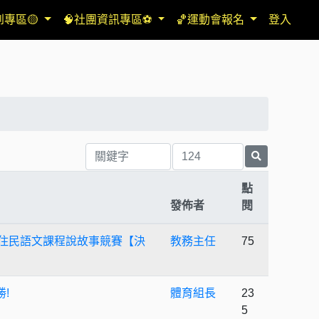
到專區🟡
🧠社團資訊專區⚽
🏀運動會報名
登入
點
發佈者
閱
新住民語文課程說故事競賽【決
教務主任
75
!
體育組長
23
5