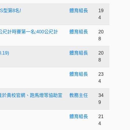
型第8名!
體育組長
19
4
尺計時賽第一名;400公尺計
體育組長
20
8
19)
體育組長
20
8
體育組長
23
4
照，並於貴校官網、跑馬燈等協助宣
教務主任
34
9
體育組長
21
4