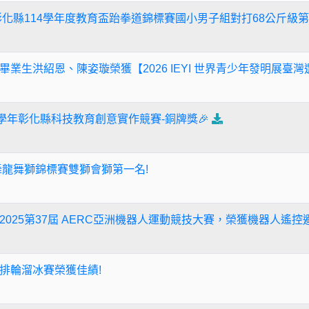
彰化縣114學年度教育盃跆拳道錦標賽國小男子組對打68公斤級
業生洪紹恩、陳姿璇榮獲【2026 IEYI 世界青少年發明展臺灣
學年彰化縣科技教育創意實作競賽-銅牌獎🎉
舞龍舞獅錦標賽雙獅會獅第一名!
025第37屆 AERC亞洲機器人運動競技大賽，榮獲機器人遙控避
排輪溜冰賽榮獲佳績!