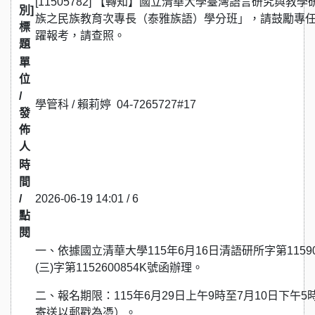
[11505782] 【轉知】國立清華大學臺灣語言研究與教
別]
族之民族教育次專長（泰雅族語）學分班」，請鼓勵專
標
躍報考，請查照。
題
單
位
/
學管科 / 賴莉婷 04-7265727#17
發
佈
人
時
間
/
2026-06-19 14:01 / 6
點
閱
一、依據國立清華大學115年6月16日清語研所字第11590
(三)字第1152600854K號函辦理。
二、報名期限：115年6月29日上午9時至7月10日下
寄送以郵戳為憑）。