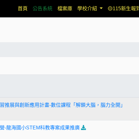
(current)
首頁
公告系統
檔案庫
學校介紹
🟡115新生報
習推展與創新應用計畫-數位課程「解鎖大腦，腦力全開」
營-龍海國小STEM科教專案成果推廣