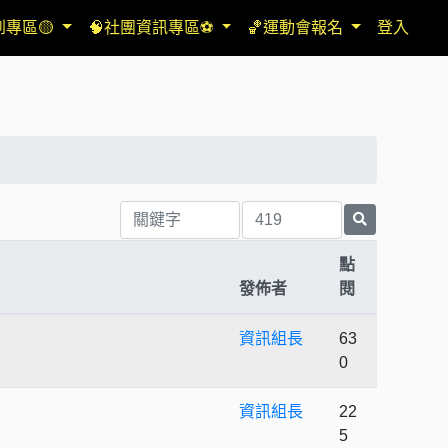
到專區🟡
🧠社團資訊專區⚽
🏀運動會報名
登入
點
發佈者
閱
資訊組長
63
0
資訊組長
22
5