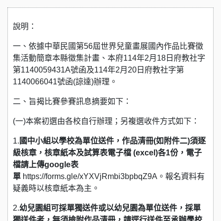
說明：
一、依據中華民國第56屆世界兒童畫展國內作品比賽徵
集活動簡章本縣徵集計畫、本府114年2月18日府教社字
第1140059431A號函及114年2月20日府教社字第
1140066041號函(諒達)辦理。
二、旨揭比賽參賽訊息摘要如下：
(一)本案初選由各校自行辦理；另複選收件方式如下：
1.
國中小組以學校為單位送件，作品清冊(如附件二)須逐
級核章，核章紙本及試算表電子檔 (excel)各1份，電子
檔請上傳google表
單
https://forms.gle/xYXVjRmbi3bpbqZ9A。報名資料有
疑義時以核章紙本為主。
2.
幼兒園組可採單獨送件或以幼兒園為單位送件，採單
獨送件者，無須檢附作品清冊，請逕行送件至承辦學校