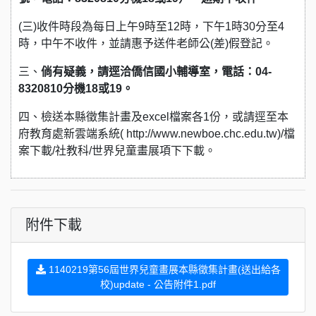
(三)收件時段為每日上午9時至12時，下午1時30分至4
時，中午不收件，並請惠予送件老師公(差)假登記。
三、
倘有疑義，請逕洽僑信國小輔導室，電話：04-
8320810分機18或19。
四、檢送本縣徵集計畫及excel檔案各1份，或請逕至本
府教育處新雲端系統( http://www.newboe.chc.edu.tw)/檔
案下載/社教科/世界兒童畫展項下下載。
附件下載
1140219第56屆世界兒童畫展本縣徵集計畫(送出給各
校)update - 公告附件1.pdf