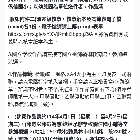
僑信國小；以幼兒園為單位送件者，作品清
冊(如附件二)須逐級核章，核章紙本及試算表電子檔
(excel)各1份，電子檔請請上傳google表單
https://forms.gle/xYXVjRmbi3bpbqZ9A。報名資料有疑
義時以核章紙本為主。
3.國立學校作品請直接寄國立臺灣藝術教育館，參加總
決選。
4.作品標籤:
標籤統一規格以A4大小為主。如後表一式兩
聯，請以電腦打字填入各欄，手寫請以正楷書寫(字跡潦
草、辨識不明者，不予評選)貼在作品背面右下角(指導老
師限填一人)。甲聯實貼，乙聯浮貼於甲聯上(甲、乙聯資
料請確實填妥一致)。
(二)
參賽作品請於114年4月1日（星期二）至4月2日(星
期三)，(郵寄以郵戳為憑)送達承辦學校僑信國小輔導室
參加複選。(地址：510彰化縣員林市中山路二段280號，
號，電話：8320810分機18或19）。逾期不收件。