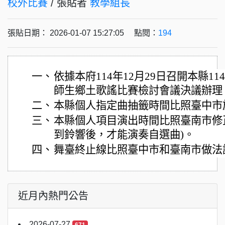
校外比賽
/ 張貼者
教學組長
張貼日期： 2026-01-07 15:27:05 點閱：
194
一、
依據本府114年12月29日召開本縣1
師生鄉土歌謠比賽檢討會議決議辦理
二、
本縣個人指定曲抽籤時間比照臺中市
三、
本縣個人項目演出時間比照臺南市修
到鈴響後，才能演奏自選曲)。
四、
舞臺終止線比照臺中市和臺南市做法調
近月內熱門公告
2026-07-27