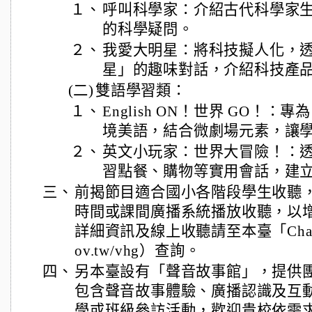
１、
呼叫科學家：介紹古代科學家
的科學疑問。
２、
我愛大明星：將科技擬人化，
星」的趣味對話，介紹科技產
(二)
雙語學習類：
１、
English ON！世界 GO！
境美語，結合微劇場元素，讓
２、
英文小玩家：世界大冒險！：
習點餐、購物等實用會話，建
三、
前揭節目適合國小各階段學生收聽
時間或課間廣播系統播放收聽，以
詳細資訊及線上收聽請至本臺「Channel
ov.tw/vhg）查詢。
四、
另本臺設有「聲音故事館」，提供
包含聲音故事體驗、廣播認識及互
學或班級參訪活動，歡迎貴校依需