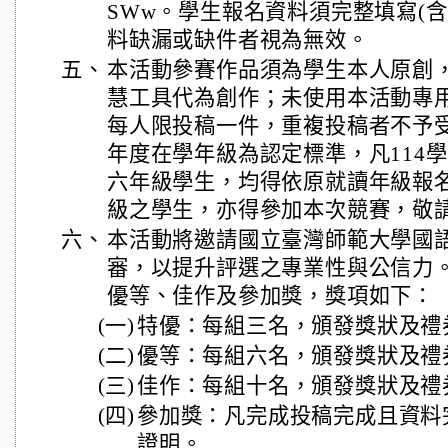
SWw。學生報名資料須完整填寫(
料缺漏或缺件者視為無效。
五、
本活動參賽作品須為學生本人原創
慧工具代為創作；未使用本活動專
每人限投稿一件，重複投稿者不予受
年度在學年級為認定標準，凡114
六年級學生，均得依原就讀年級報
級之學生，亦得參加本次競賽，敬
六、
本活動將邀請國立臺灣師範大學國
審，以提升評選之專業性與公信力
優等、佳作及參加獎，獎項如下：
(一)
特優：每組三名，頒發獎狀及禮券1
(二)
優等：每組六名，頒發獎狀及禮券1
(三)
佳作：每組十名，頒發獎狀及禮券
(四)
參加獎：凡完成投稿完成且資料
證明。