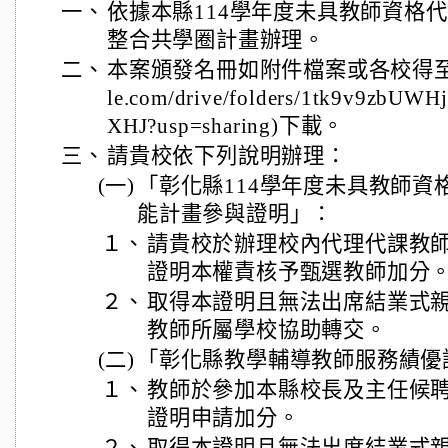
一、
依據本縣114學年度未具教師資格
整合共學圈計畫辦理。
二、
本案頒發名冊如附件檔案或各校得至連結(htt
le.com/drive/folders/1tk9v9zbUW
XHJ?usp=sharing)下載。
三、
請貴校依下列說明辦理：
(一)
「彰化縣114學年度未具教師資
能計畫參與證明」：
１、
請貴校於辦理校內代理代課教
證明本權責核予甄選教師加分
２、
取得本證明且無法出席結業式
教師所屬學校協助轉交。
(二)
「彰化縣教學輔導教師服務績優
１、
教師於參加本縣校長及主任候
證明申請加分。