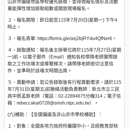
山非市偏遠地區學校優先錄取，並得視報名情形及活動
量能彈性增加錄取組數或開放現場報名。
２、報名期限：即日起至115年7月20日(星期一) 下午4
時止。
３、報名表單: https://forms.gle/asj2bjRYdu4QfNer6。
４、錄取通知：報名後主辦單位將於115年7月27日(星期
一)前，以電子郵件（Email）通知各校帶隊老師實際錄
取之工作坊場次或導覽梯次，請帶隊老師密切注意信
件，並準時於該場次時間出席。
５、異動申請：若公告錄取後有行程異動需求，請於115
年7月31日(星期五)前聯絡活動負責教師：新北市立三民
高中蔡孟辰老師（電話：02-22894675分機314；電子信
箱：rebeccakai0728@smsh.ntpc.edu.tw）。
(六)補助：【全國偏遠及非山非市學校補助】：
１、對象：全國各地方政府所屬國中小，且經教育部核