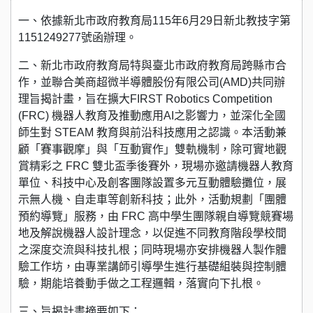
一、依據新北市政府教育局115年6月29日新北教技字第
1151249277號函辦理。
二、新北市政府教育局特與臺北市政府教育局跨縣市合
作，並聯合美商超微半導體股份有限公司(AMD)共同辦
理旨揭計畫，旨在擴大FIRST Robotics Competition
(FRC) 機器人教育及推動應用AI之影響力，並深化全國
師生對 STEAM 教育與前沿科技應用之認識。本活動兼
顧「賽事觀摩」與「互動實作」雙軌機制，除可實地觀
賞精彩之 FRC 雙北盃季後賽外，現場亦邀請機器人教育
單位、科技中心及創客團隊設置多元互動體驗攤位，展
示無人機、自走車等創新科技；此外，活動規劃「團體
預約導覽」服務，由 FRC 高中學生團隊親自導覽競賽場
地及解說機器人設計理念，以促進不同教育階段學校間
之深度交流與科技扎根；同時現場亦安排機器人製作體
驗工作坊，由專業講師引導學生進行基礎組裝與控制體
驗，期能培養動手做之工程邏輯，落實向下扎根。
三、旨揭計畫摘要如下：