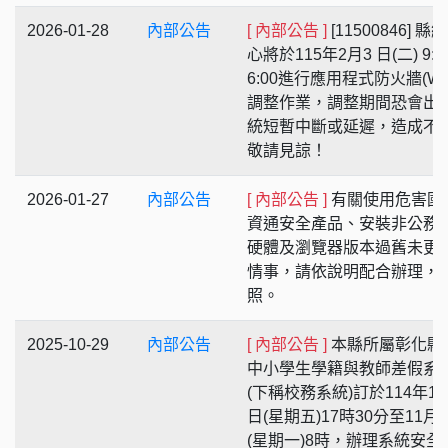
2026-01-28
內部公告
[ 內部公告 ]
[11500846] 縣
心將於115年2月3 日(二) 9:00
6:00進行應用程式防火牆(WA
調整作業，調整期間恐會出
統短暫中斷或延遲，造成不
敬請見諒！
2026-01-27
內部公告
[ 內部公告 ]
有關使用危害國
資通安全產品、安裝非公務
硬體及瀏覽器版本過舊未更
情事，請依說明配合辦理，
照。
2025-10-29
內部公告
[ 內部公告 ]
本縣所屬彰化縣
中小學生學籍與教師差假系
(下稱校務系統)訂於114年11
日(星期五)17時30分至11月
(星期一)8時，辦理系統安全