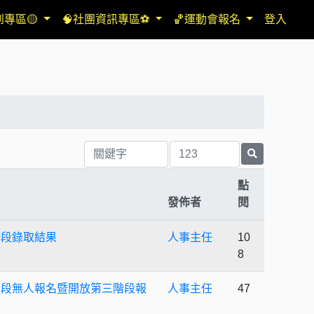
到專區🟡
🧠社團資訊專區⚽
🏀運動會報名
登入
點
發佈者
閱
階段錄取結果
人事主任
10
8
二階段無人報名暨開放第三階段報
人事主任
47