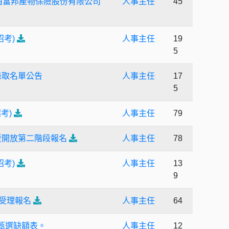
由富邦產物保險股份有限公司
人事主任
45
考)
人事主任
19
5
錄取名單公告
人事主任
17
5
考)
人事主任
79
暨開放第二階段報名
人事主任
78
考)
人事主任
13
9
日受理報名
人事主任
64
甄選缺額表。
人事主任
12