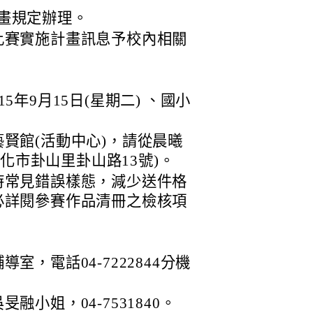
畫規定辦理。
比賽實施計畫訊息予校內相關
年9月15日(星期二) 、國小
。
賢館(活動中心)，請從晨曦
彰化市卦山里卦山路13號)。
時常見錯誤樣態，減少送件格
必詳閱參賽作品清冊之檢核項
，電話04-7222844分機
小姐，04-7531840。