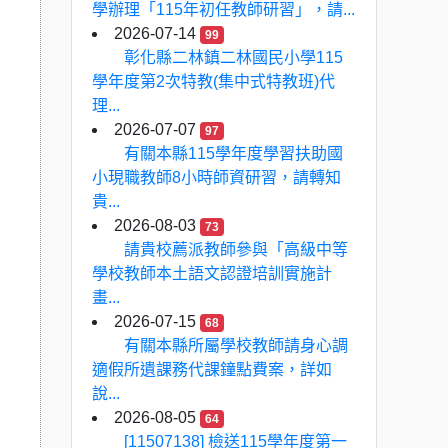
學辦理「115年初任教師研習」，請...
2026-07-14
99
彰化縣二林鎮二林國民小學115
學年度第2次特教(集中式特教班)代
理...
2026-07-07
97
有關本縣115學年度學習扶助國
小現職教師8小時師資研習，請轉知
貴...
2026-08-03
73
請貴校薦派教師參與「高級中等
學校教師本土語文認證培訓實施計
畫...
2026-07-15
68
有關本縣所屬學校教師請身心調
適假所遺課務代課鐘點費案，詳如
說...
2026-08-05
64
[11507138] 檢送115學年度第一