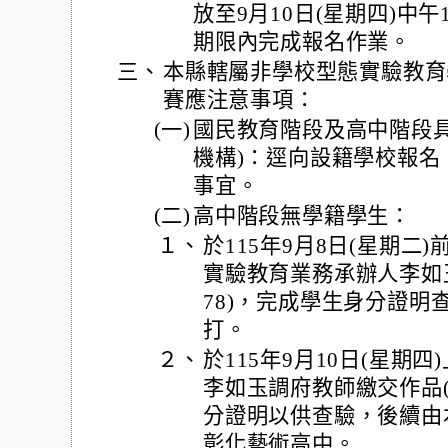
放至9月10日(星期四)中
期限內完成報名作業。
三、
本縣轄屬非學校型態實驗教育
賽應注意事項：
(一)
國民教育階段及高中階段具
機構)：逕向設籍學校報名
事宜。
(二)
高中階段無學籍學生：
１、
於115年9月8日(星期
實驗教育業務承辦人李如玉
78)，完成學生身分證明
打。
２、
於115年9月10日(星期
李如玉調府教師繳交作品
分證明以供查驗，後續由
彰化藝術高中。