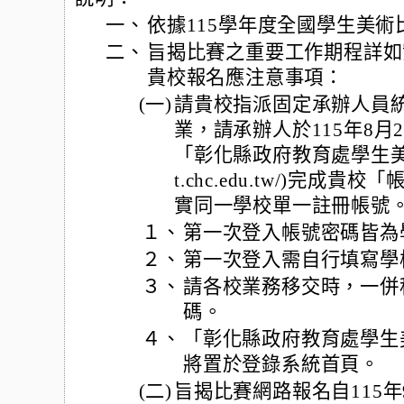
一、
依據115學年度全國學生美
二、
旨揭比賽之重要工作期程詳如實
貴校報名應注意事項：
(一)
請貴校指派固定承辦人員
業，請承辦人於115年8月
「彰化縣政府教育處學生美術比賽
t.chc.edu.tw/)完
實同一學校單一註冊帳號
１、
第一次登入帳號密碼皆為
２、
第一次登入需自行填寫學
３、
請各校業務移交時，一併
碼。
４、
「彰化縣政府教育處學生
將置於登錄系統首頁。
(二)
旨揭比賽網路報名自115年