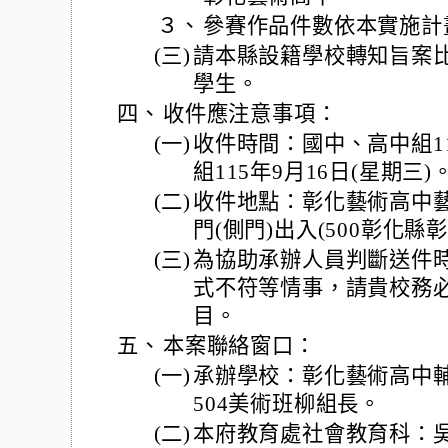
３、
參賽作品件數依本實施計
(三)
請本縣設籍學校轉知旨案
學生。
四、
收件應注意事項：
(一)
收件時間：國中、高中組115
組115年9月16日(星期三)
(二)
收件地點：彰化藝術高中藝
門(側門)出入(500彰化縣
(三)
為協助承辦人員判斷送件
式不符等情事，請貴校務
目。
五、
本案聯絡窗口：
(一)
承辦學校：彰化藝術高中輔導室
504美術班柳組長。
(二)
本府教育處社會教育科：吳旻融