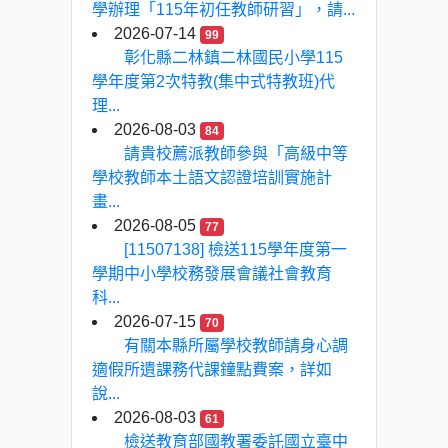
學辦理「115年初任教師研習」，請...
2026-07-14
99
彰化縣二林鎮二林國民小學115
學年度第2次特教(集中式特教班)代
理...
2026-08-03
84
請貴校薦派教師參與「高級中等
學校教師本土語文認證培訓實施計
畫...
2026-08-05
77
[11507138] 檢送115學年度第一
學期中小學校務發展會議社會教育
科...
2026-07-15
70
有關本縣所屬學校教師請身心調
適假所遺課務代課鐘點費案，詳如
說...
2026-08-03
61
檢送教育部國教署委託國立臺中