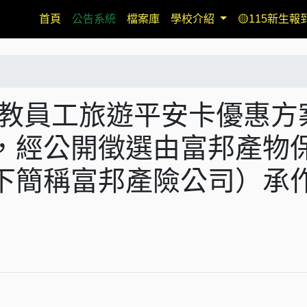
(current)
首頁
公告系統
檔案庫
學校介紹
🟡115新生報
國公教員工旅遊平安卡優惠方
，經公開徵選由富邦產物
下簡稱富邦產險公司）承