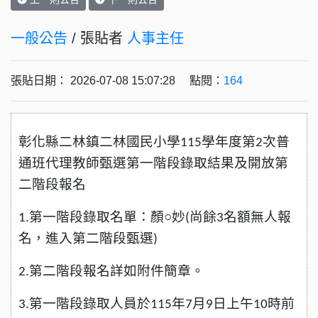
一般公告
/ 張貼者
人事主任
張貼日期： 2026-07-08 15:07:28 點閱：
164
彰化縣二林鎮二林國民小學
學年度第
次普
115
2
通班代理教師甄選第一階段錄取結果及開放第
二階段報名
第一階段錄取名單：顏○妙
尚餘
名額無人報
1.
(
3
名，進入第二階段甄選
)
第二階段報名詳如附件簡章。
2.
第一階段錄取人員於
年
月
日上午
時前
3.
115
7
9
10