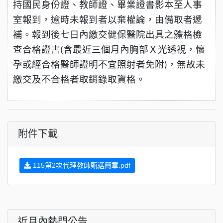
持國民身份證、教師證、畢業證書影本至人事
室報到，逾時未報到者以棄權論，由備取者遞
補。報到後七日內繳交健保醫院出具之體格檢
查合格證書
含最近三個月內胸部Ｘ光透視，懷
(
孕或經合格醫師證明不宜照射者免附
，無故未
)
繳交及不合格者取銷錄取資格。
附件下載
115第2次代理教師甄選簡章.pdf
近月內熱門公告