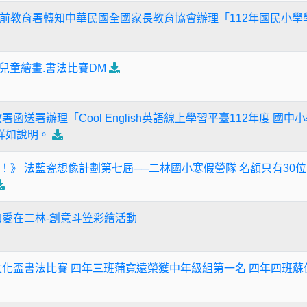
前教育署轉知中華民國全國家長教育協會辦理「112年國民小學
盃兒童繪畫.書法比賽DM
署函送署辦理「Cool English英語線上學習平臺112年度 國
詳如說明。
！》 法藍瓷想像計劃第七屆──二林國小寒假營隊 名額只有30位
加愛在二林-創意斗笠彩繪活動
文化盃書法比賽 四年三班蒲寬遠榮獲中年級組第一名 四年四班