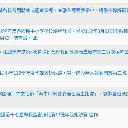
，請各校善用朝會或週會宣導，並融入課程教學中，讓學生瞭解彰
12學年度各國民中小學學校課程計畫，業於112年8月22日全
周知，請查照。
小112學年度第4次普通班代理教師甄選簡章續辦第三分次招考
民小學112學年度代課教師甄選，第一階段無人報名開放第二階
023國際海牛文化節「海牛FUN藝彩著色寫生比賽」，歡迎各班踴
榮獲第十七屆縣長盃書法比賽中低年級組決賽 佳作