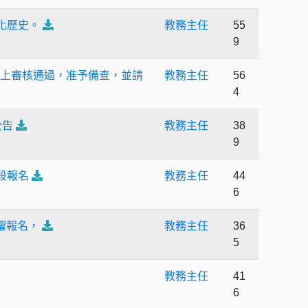
化歷史。
教務主任
55
9
數線上審核通過，准予備查，並請
教務主任
56
4
公告
教務主任
38
9
段報名
教務主任
44
6
躍報名，
教務主任
36
5
教務主任
41
6