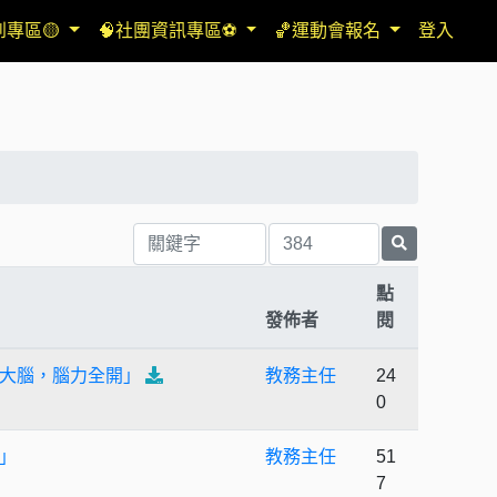
到專區🟡
🧠社團資訊專區⚽
🏀運動會報名
登入
點
發佈者
閱
大腦，腦力全開」
教務主任
24
0
會」
教務主任
51
7