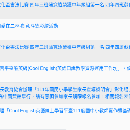
文化盃書法比賽 四年三班蒲寬遠榮獲中年級組第一名 四年四班
加愛在二林-創意斗笠彩繪活動
文化盃書法比賽 四年三班蒲寬遠榮獲中年級組第一名 四年四班
平臺酷英網(Cool English)英語口說教學資源運用工作坊
長教育協會辦理「111年國民小學學生家長宣導說明會」彰化場次
化高中雨賢館舉行，請有意願參加家長踴躍報名參加，相關報名表
「Cool English英語線上學習平臺111度國中小教師實作