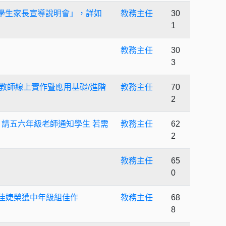
學生家長宣導說明會」，詳如
教務主任
30
1
教務主任
30
3
中小教師線上實作暨應用基礎/進階
教務主任
70
2
 請五六年級老師通知學生 若需
教務主任
62
2
教務主任
65
0
蘇佳婕榮獲中年級組佳作
教務主任
68
8