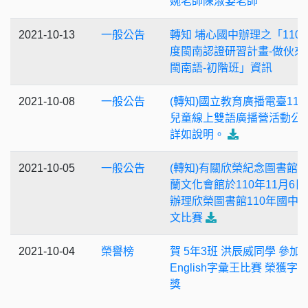
婉老師陳淑姿老師
2021-10-13
一般公告
轉知 埔心國中辦理之「110
度閩南認證研習計畫-做伙來
閩南語-初階班」資訊
2021-10-08
一般公告
(轉知)國立教育廣播電臺110
兒童線上雙語廣播營活動公
詳如說明。
2021-10-05
一般公告
(轉知)有關欣榮紀念圖書館
蘭文化會館於110年11月6日(
辦理欣榮圖書館110年國中
文比賽
2021-10-04
榮譽榜
賀 5年3班 洪辰威同學 參加Co
English字彙王比賽 榮獲字
獎