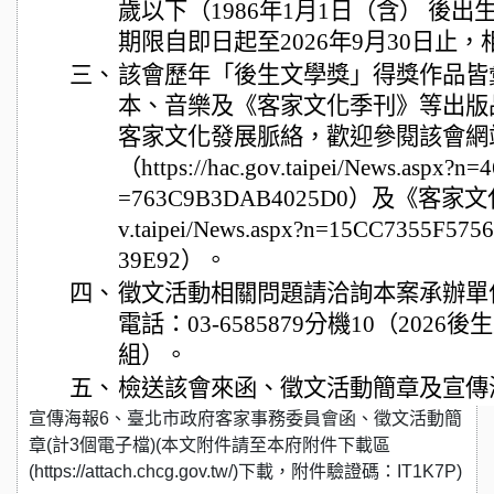
歲以下（1986年1月1日（含） 後
期限自即日起至2026年9月30日止
三、
該會歷年「後生文學獎」得獎作品皆
本、音樂及《客家文化季刊》等出版
客家文化發展脈絡，歡迎參閱該會網
（https://hac.gov.taipei/News.aspx
=763C9B3DAB4025D0）及《客家文化季
v.taipei/News.aspx?n=15CC7355F5
39E92）。
四、
徵文活動相關問題請洽詢本案承辦單
電話：03-6585879分機10（202
組）。
五、
檢送該會來函、徵文活動簡章及宣傳
宣傳海報6、臺北市政府客家事務委員會函、徵文活動簡
章(計3個電子檔)(本文附件請至本府附件下載區
(https://attach.chcg.gov.tw/)下載，附件驗證碼：IT1K7P)