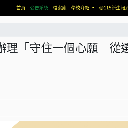
(current)
首頁
公告系統
檔案庫
學校介紹
🟡115新生報
辦理「守住一個心願 從