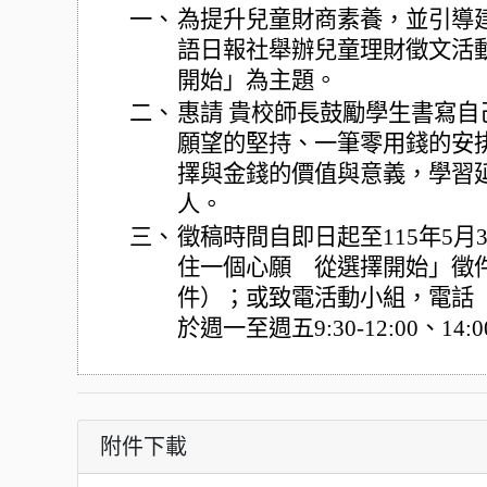
一、
為提升兒童財商素養，並引導
語日報社舉辦兒童理財徵文活
開始」為主題。
二、
惠請 貴校師長鼓勵學生書寫
願望的堅持、一筆零用錢的安
擇與金錢的價值與意義，學習
人。
三、
徵稿時間自即日起至115年5月
住一個心願 從選擇開始」徵件活
件）；或致電活動小組，電話（02）
於週一至週五9:30-12:00、14:0
附件下載